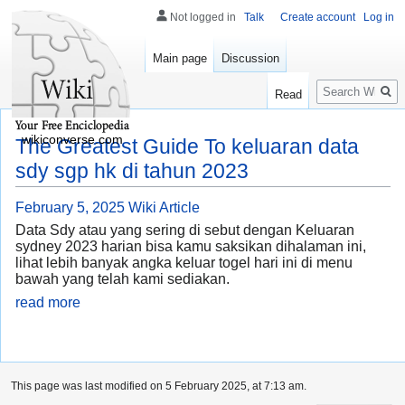
Not logged in
Talk
Create account
Log in
Main page
Discussion
Search
Read
wikiconverse.com
The Greatest Guide To keluaran data
sdy sgp hk di tahun 2023
February 5, 2025
Wiki Article
Data Sdy atau yang sering di sebut dengan Keluaran
sydney 2023 harian bisa kamu saksikan dihalaman ini,
lihat lebih banyak angka keluar togel hari ini di menu
bawah yang telah kami sediakan.
read more
This page was last modified on 5 February 2025, at 7:13 am.